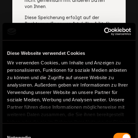
nicht gemeinsam mit anderen Daten
von Ihnen.
Diese Speicherung erfolgt auf der
Rechtsgrundlage von Art. 6 Abs. 1 lit. f)
DSGVO. Unser berechtigtes Interesse
liegt in der Verbesserung, Stabilität,
Funktionalität und Sicherheit unseres
Internetauftritts.
Diese Webseite verwendet Cookies
Die Daten werden spätestens nach
Wir verwenden Cookies, um Inhalte und Anzeigen zu
sieben Tage wieder gelöscht, soweit
personalisieren, Funktionen für soziale Medien anbieten
keine weitere Aufbewahrung zu
zu können und die Zugriffe auf unsere Website zu
Beweiszwecken erforderlich ist.
Andernfalls sind die Daten bis zur
analysieren. Außerdem geben wir Informationen zu Ihrer
endgültigen Klärung eines Vorfalls ganz
Verwendung unserer Website an unsere Partner für
oder teilweise von der Löschung
soziale Medien, Werbung und Analysen weiter. Unsere
ausgenommen.
Partner führen diese Informationen möglicherweise mit
Cookies
weiteren Daten zusammen, die Sie ihnen bereitgestellt
haben oder die sie im Rahmen Ihrer Nutzung der Dienste
a) Sitzungs-Cookies/Session-Cookies
gesammelt haben.
Einwilligungsauswahl
Wir verwenden mit unserem
Notwendig