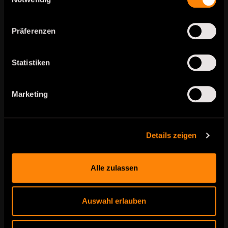
Internetauftritt sog. Cookies. Cookies
sind kleine Textdateien oder andere
Speichertechnologien, die durch den
Präferenzen
von Ihnen eingesetzten Internet-
Browser auf Ihrem Endgerät ablegt und
gespeichert werden. Durch diese
Statistiken
Cookies werden im individuellen
Umfang bestimmte Informationen von
Ihnen, wie beispielsweise Ihre Browser-
Marketing
oder Standortdaten oder Ihre IP-
Adresse, verarbeitet.
Durch diese Verarbeitung wird unser
Details zeigen
Internetauftritt benutzerfreundlicher,
effektiver und sicherer, da die
Verarbeitung bspw. die Wiedergabe
Alle zulassen
unseres Internetauftritts in
unterschiedlichen Sprachen oder das
Angebot einer Warenkorbfunktion
ermöglicht.
Auswahl erlauben
Rechtsgrundlage dieser Verarbeitung ist
Art. 6 Abs. 1 lit b.) DSGVO, sofern diese