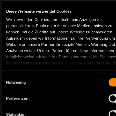
außergerichtlichen Beilegung von
Streitigkeiten betreffend vertragliche
Verpflichtungen, die aus Online-
Diese Webseite verwendet Cookies
Kaufverträgen erwachsen. Nähere
Wir verwenden Cookies, um Inhalte und Anzeigen zu
Informationen sind unter dem
personalisieren, Funktionen für soziale Medien anbieten zu
folgenden Link verfügbar:
http://ec.europa.eu/consumers/odr. Zur
können und die Zugriffe auf unsere Website zu analysieren.
Teilnahme an einem
Außerdem geben wir Informationen zu Ihrer Verwendung uns
Streitbeilegungsverfahren vor einer
Website an unsere Partner für soziale Medien, Werbung und
Verbraucherschlichtungsstelle sind wir
Analysen weiter. Unsere Partner führen diese Informationen
weder bereit noch verpflichtet.
möglicherweise mit weiteren Daten zusammen, die Sie ihne
Widerrufsbelehrung
bereitgestellt haben oder die sie im Rahmen Ihrer Nutzung d
Dienste gesammelt haben.
Verbraucher ist jede natürliche Person, die ein
Rechtsgeschäft zu Zwecken abschließt, die überw
Einwilligungsauswahl
weder ihrer gewerblichen noch ihrer selbständigen
Notwendig
beruflichen Tätigkeit zugerechnet werden können.
Widerrufsrecht
Präferenzen
Sie haben das Recht, binnen vierzehn Tagen ohne 
von Gründen diesen Vertrag zu widerrufen. Die
Statistiken