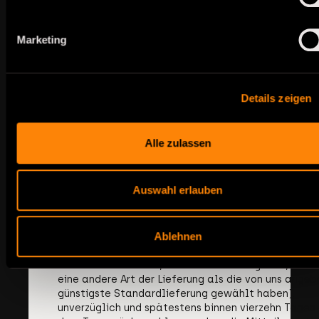
Widerrufsfrist beträgt vierzehn Tage ab dem Tag d
Vertragsschlusses. Um Ihr Widerrufsrecht auszuüben
müssen Sie uns (Firma Johann Herges GmbH, Am
Marketing
Ludwigsberg 31, 66113 Saarbrücken, Tel: +49-681-98
Fax: +49-681-98913-50, E-Mail-Adresse: info@re-cli
mittels einer eindeutigen Erklärung (z.B. ein mit der
versandter Brief, Telefax oder E-Mail) über Ihren
Details zeigen
Entschluss, diesen Vertrag zu widerrufen, informiere
können dafür das beigefügte Muster-Widerrufsform
verwenden, das jedoch nicht vorgeschrieben ist. Zur
Wahrung der Widerrufsfrist reicht es aus, dass Sie d
Alle zulassen
Mitteilung über die Ausübung des Widerrufsrechts v
Ablauf der Widerrufsfrist absenden.
Auswahl erlauben
Folgen des Widerrufs
Wenn Sie diesen Vertrag widerrufen, haben wir Ihne
Ablehnen
Zahlungen, die wir von Ihnen erhalten haben,
einschließlich der Lieferkosten (mit Ausnahme der
zusätzlichen Kosten, die sich daraus ergeben, dass 
eine andere Art der Lieferung als die von uns angeb
günstigste Standardlieferung gewählt haben),
unverzüglich und spätestens binnen vierzehn Tagen